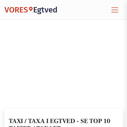
VORES
Egtved
TAXI / TAXA I EGTVED - SE TOP 10