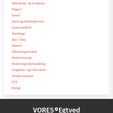
Skønheds- og hudpleje
Slagter
Smed
Sport og fritidsaktivitet
Supermarked
Tandlæge
Taxi / Taxa
Tømrer
Udlejningselskab
Undervisning
Undervognsbehandling
Ungdoms- og efterskole
Vinduespudser
VVS
Øvrige
VORES
Egtved