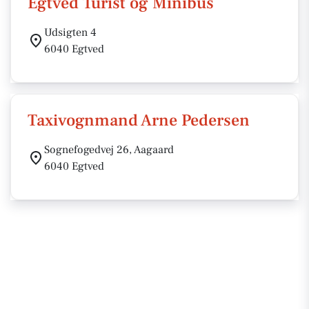
Egtved Turist og Minibus
Udsigten 4
6040 Egtved
Taxivognmand Arne Pedersen
Sognefogedvej 26, Aagaard
6040 Egtved