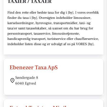
TAXIER / TAXAER
Find den rette
eller bedste taxa f
or dig i [
by
]. I vores overblik
finder du taxa i [
by
].
Oversigten indeholder limousiner,
kørselsordninger, hyrevogne, transportmidler, taxi- og
taxa'er samt taxaselskaber,
så uanset om du har brug for
persontransport, taxaservice, limousinetjeneste,
handicapvenlig transport, turistservice eller chaufførservice,
indeholder listen disse
og er udvalgt af os på VORES [
by
]
.
Ebenezer Taxa ApS
Søndergade 8
6040 Egtved