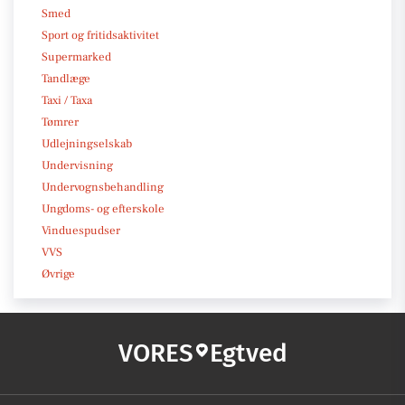
Smed
Sport og fritidsaktivitet
Supermarked
Tandlæge
Taxi / Taxa
Tømrer
Udlejningselskab
Undervisning
Undervognsbehandling
Ungdoms- og efterskole
Vinduespudser
VVS
Øvrige
VORES
Egtved