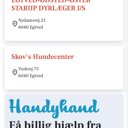
EGTVED-ØDSTED-ØSTER
STARUP DYRLÆGER I/S
Nydamsvej 21
6040 Egtved
Skov's Hundecenter
Vorkvej 75
6040 Egtved
Få billig hjælp fra