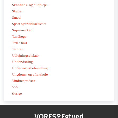
Skønheds- og hudpleje
Slagter
Smed
Sport og fritidsaktivitet
Supermarked
Tandlæge
Taxi / Taxa
Tømrer
Udlejningselskab
Undervisning
Undervognsbehandling
Ungdoms- og efterskole
Vinduespudser
VVS
Øvrige
VORES
Egtved