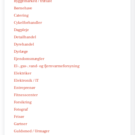
Byggemarked / trælast
Børnehave
Catering
Cykelforhandler
Dagpleje
Detailhandel
Dyrehandel
Dyrlæge
Ejendomsmægler
El-, gas-, vand- og fjernvarmeforsyning
Elektriker
Elektronik / IT
Entreprenør
Fitnesscenter
Forsikring
Fotograf
Frisør
Gartner
Guldsmed / Urmager