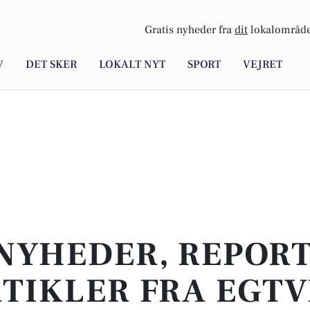
Gratis nyheder fra
dit
lokalområde
V
DET SKER
LOKALT NYT
SPORT
VEJRET
NYHEDER, REPOR
TIKLER FRA EGT