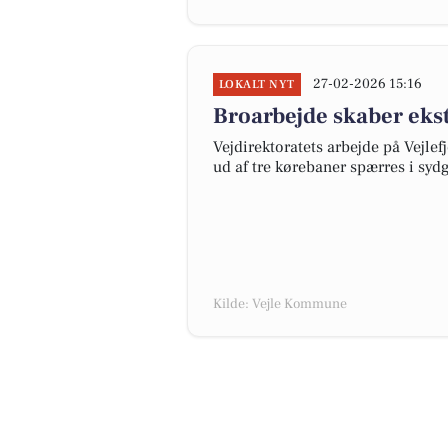
27-02-2026 15:16
LOKALT NYT
Broarbejde skaber eks
Vejdirektoratets arbejde på Vejlef
ud af tre kørebaner spærres i sy
Kilde: Vejle Kommune