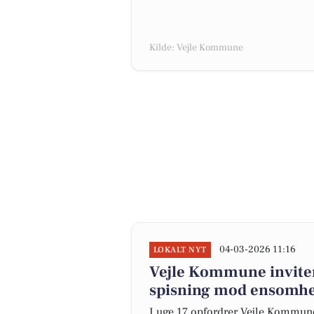
Kilde: Vejle Kommune
04-03-2026 11:16
LOKALT NYT
Vejle Kommune invitere
spisning mod ensomh
I uge 17 opfordrer Vejle Kommune