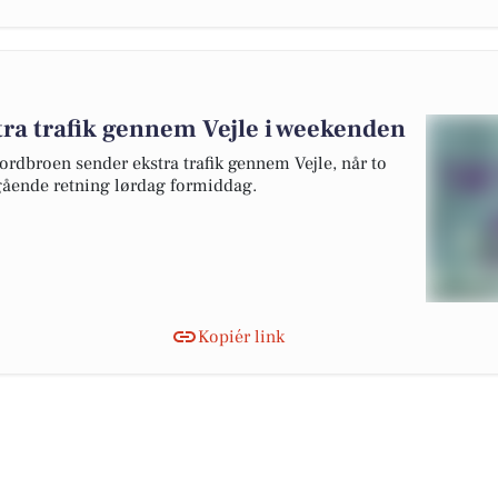
tra trafik gennem Vejle i weekenden
jordbroen sender ekstra trafik gennem Vejle, når to
dgående retning lørdag formiddag.
Kopiér link