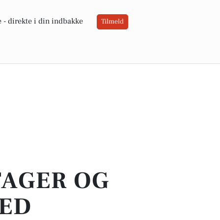
 -
direkte i din indbakke
Tilmeld
TAGER OG
VED