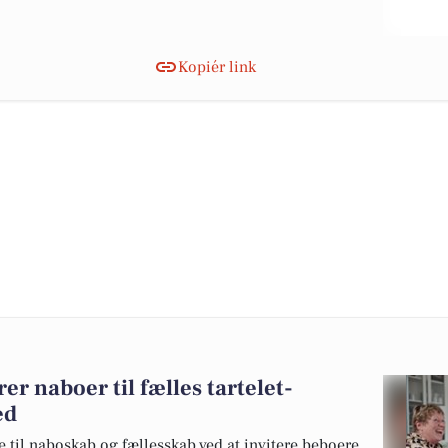
Kopiér link
r naboer til fælles tartelet-
ed
 til naboskab og fællesskab ved at invitere beboere