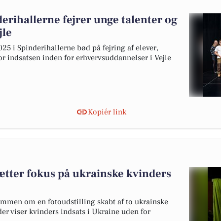
rihallerne fejrer unge talenter og
jle
 i Spinderihallerne bød på fejring af elever,
r indsatsen inden for erhvervsuddannelser i Vejle
Kopiér link
sætter fokus på ukrainske kvinders
ammen om en fotoudstilling skabt af to ukrainske
er viser kvinders indsats i Ukraine uden for