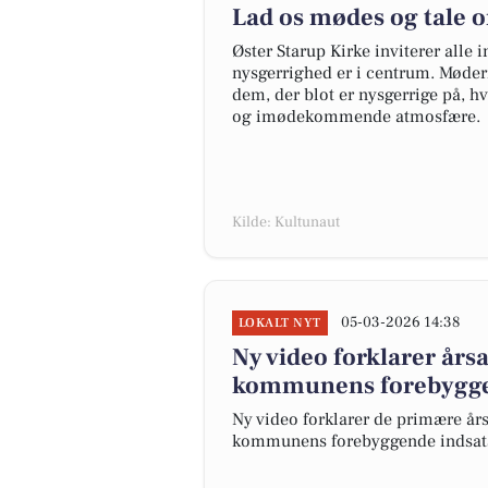
Lad os mødes og tale o
Øster Starup Kirke inviterer alle i
nysgerrighed er i centrum. Mødern
dem, der blot er nysgerrige på, h
og imødekommende atmosfære.
Kilde: Kultunaut
05-03-2026 14:38
LOKALT NYT
Ny video forklarer års
kommunens forebyggen
Ny video forklarer de primære års
kommunens forebyggende indsat