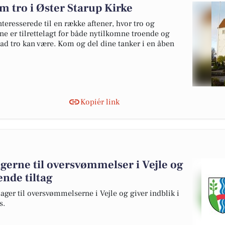
m tro i Øster Starup Kirke
nteresserede til en række aftener, hvor tro og
e er tilrettelagt for både nytilkomne troende og
vad tro kan være. Kom og del dine tanker i en åben
Kopiér link
agerne til oversvømmelser i Vejle og
de tiltag
ager til oversvømmelserne i Vejle og giver indblik i
s.