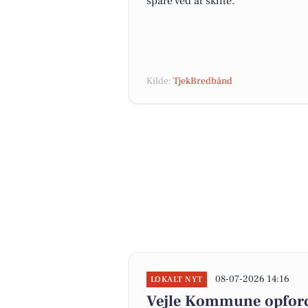
spare ved at skifte.
Kilde:
TjekBredbånd
08-07-2026 14:16
LOKALT NYT
Vejle Kommune opfordr