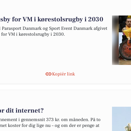
tsby for VM i kørestolsrugby i 2030
arasport Danmark og Sport Event Danmark afgivet
y for VM i kørestolsrugby i 2030.
Kopiér link
r dit internet?
bonnement i gennemsnit 373 kr. om måneden. På to
net koster for dig lige nu – og om der er penge at