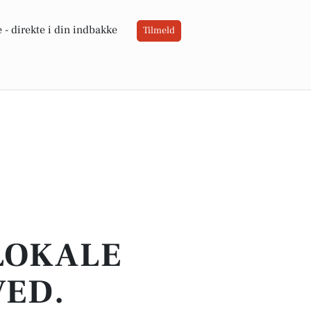
 -
direkte i din indbakke
Tilmeld
 LOKALE
VED.