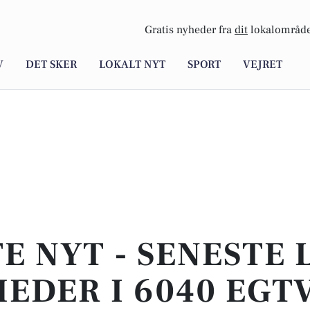
Gratis nyheder fra
dit
lokalområde
V
DET SKER
LOKALT NYT
SPORT
VEJRET
E NYT - SENESTE
EDER I 6040 EGT