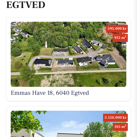
EGTVED
595.000 kr
2
935 m
Emmas Have 18, 6040 Egtved
5.150.000 kr
2
185 m