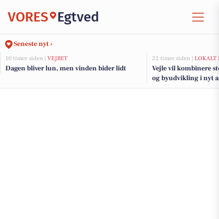
VORES
Egtved
Seneste nyt ›
10 timer siden |
VEJRET
22 timer siden |
LOKALT 
Dagen bliver lun, men vinden bider lidt
Vejle vil kombinere s
og byudvikling i nyt 
fjorden