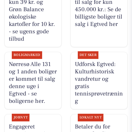
kun 39 kr. og
til salg for kun
Grøn Balance
450.000 kr.: Se de
økologiske
billigste boliger til
kartofler for 10 kr.
salg i Egtved her
- se ugens gode
tilbud
BOLIGMARKED
DET SKER
Nørresø Alle 131
Udforsk Egtved:
og 1 anden boliger
Kulturhistorisk
er kommet til salg
vandretur og
denne uge i
gratis
Egtved - se
tennisprøvetrænin
boligerne her.
g
JOBNYT
LOKALT NYT
Engageret
Betaler du for