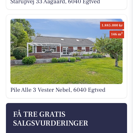
Starupvej 33 Aagaard, 6040 Egtved
1.885.000 kr
2
146 m
Pile Alle 3 Vester Nebel, 6040 Egtved
FÅ TRE GRATIS
SALGSVURDERINGER