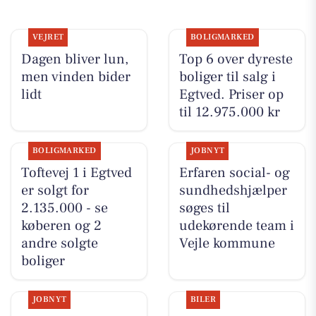
VEJRET
BOLIGMARKED
Dagen bliver lun,
Top 6 over dyreste
men vinden bider
boliger til salg i
lidt
Egtved. Priser op
til 12.975.000 kr
BOLIGMARKED
JOBNYT
Toftevej 1 i Egtved
Erfaren social- og
er solgt for
sundhedshjælper
2.135.000 - se
søges til
køberen og 2
udekørende team i
andre solgte
Vejle kommune
boliger
JOBNYT
BILER