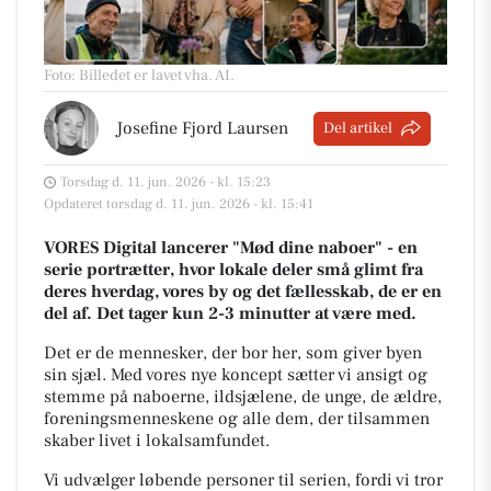
Foto: Billedet er lavet vha. AI
.
Josefine Fjord Laursen
Del artikel
Torsdag d. 11. jun. 2026 - kl. 15:23
Opdateret torsdag d. 11. jun. 2026 - kl. 15:41
VORES Digital lancerer "Mød dine naboer" - en
serie portrætter, hvor lokale deler små glimt fra
deres hverdag, vores by og det fællesskab, de er en
del af. Det tager kun 2-3 minutter at være med.
Det er de mennesker, der bor her, som giver byen
sin sjæl.
Med vores nye koncept sætter vi ansigt og
stemme på naboerne, ildsjælene, de unge, de ældre,
foreningsmenneskene og alle dem, der tilsammen
skaber livet i lokalsamfundet.
Vi udvælger løbende personer til serien, fordi vi tror