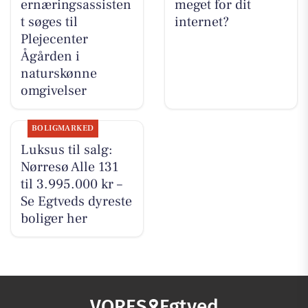
ernæringsassisten
meget for dit
t søges til
internet?
Plejecenter
Ågården i
naturskønne
omgivelser
BOLIGMARKED
Luksus til salg:
Nørresø Alle 131
til 3.995.000 kr –
Se Egtveds dyreste
boliger her
VORES
Egtved