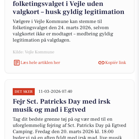
folketingsvalget i Vejle uden
valgkort – husk gyldig legitimation
Vælgere i Vejle Kommune kan stemme til
folketingsvalget den 24. marts 2026, selvom
valgkortet ikke er modtaget – medbring gyldig
legitimation på valgdagen.
Kilde: Vejle Kommune
Læs hele artiklen her
Kopiér link
11-03-2026 07:40
DET SKER
Fejr Sct. Patricks Day med irsk
musik og mad i Egtved
Tag dit bedste grønne tøj på og vær med til en
uforglemmelig fejring af Sct. Patricks Day på Egtved
Camping. Fredag den 20. marts 2026 kl. 18:00
byder vi på en aften fyldt med irsk mad, live musik