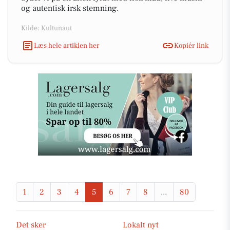
og autentisk irsk stemning.
Kilde: Kultunaut
Læs hele artiklen her
Kopiér link
1
2
3
4
5
6
7
8
...
80
Det sker
Lokalt nyt