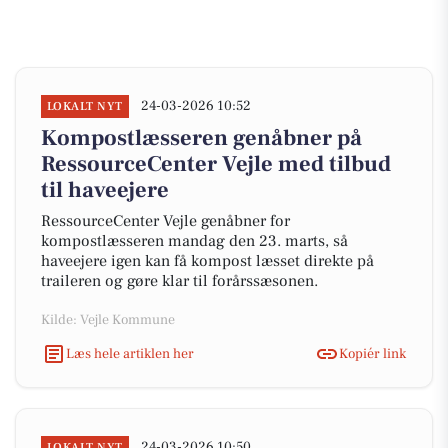
24-03-2026 10:52
LOKALT NYT
Kompostlæsseren genåbner på
RessourceCenter Vejle med tilbud
til haveejere
RessourceCenter Vejle genåbner for
kompostlæsseren mandag den 23. marts, så
haveejere igen kan få kompost læsset direkte på
traileren og gøre klar til forårssæsonen.
Kilde: Vejle Kommune
Læs hele artiklen her
Kopiér link
24-03-2026 10:50
LOKALT NYT