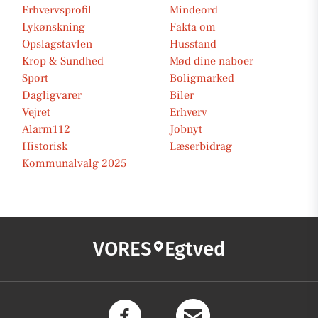
Erhvervsprofil
Mindeord
Lykønskning
Fakta om
Opslagstavlen
Husstand
Krop & Sundhed
Mød dine naboer
Sport
Boligmarked
Dagligvarer
Biler
Vejret
Erhverv
Alarm112
Jobnyt
Historisk
Læserbidrag
Kommunalvalg 2025
VORES
Egtved