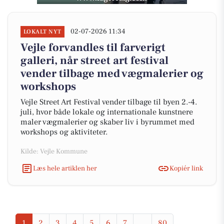
02-07-2026 11:34
LOKALT NYT
Vejle forvandles til farverigt
galleri, når street art festival
vender tilbage med vægmalerier og
workshops
Vejle Street Art Festival vender tilbage til byen 2.-4.
juli, hvor både lokale og internationale kunstnere
maler vægmalerier og skaber liv i byrummet med
workshops og aktiviteter.
Kilde: Vejle Kommune
Læs hele artiklen her
Kopiér link
1
2
3
4
5
6
7
...
80