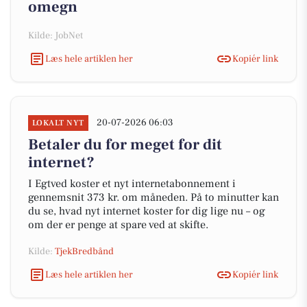
omegn
Kilde: JobNet
Læs hele artiklen her
Kopiér link
20-07-2026 06:03
LOKALT NYT
Betaler du for meget for dit
internet?
I Egtved koster et nyt internetabonnement i
gennemsnit 373 kr. om måneden. På to minutter kan
du se, hvad nyt internet koster for dig lige nu – og
om der er penge at spare ved at skifte.
Kilde:
TjekBredbånd
Læs hele artiklen her
Kopiér link