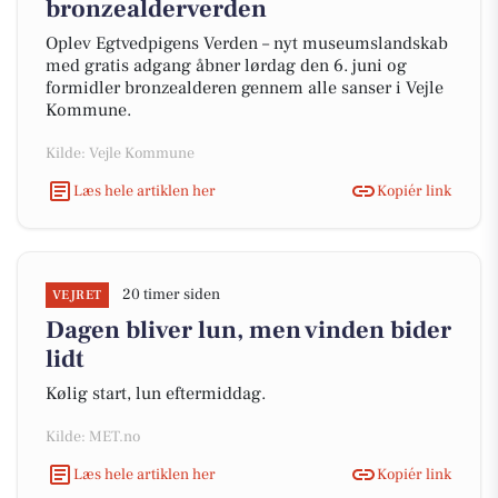
bronzealderverden
Oplev Egtvedpigens Verden – nyt museumslandskab
med gratis adgang åbner lørdag den 6. juni og
formidler bronzealderen gennem alle sanser i Vejle
Kommune.
Kilde: Vejle Kommune
Læs hele artiklen her
Kopiér link
20 timer siden
VEJRET
Dagen bliver lun, men vinden bider
lidt
Kølig start, lun eftermiddag.
Kilde: MET.no
Læs hele artiklen her
Kopiér link