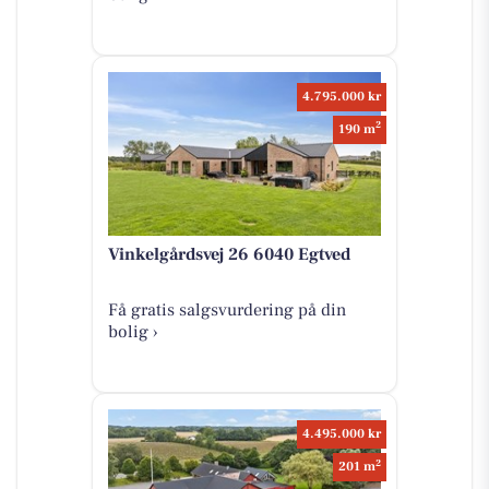
4.795.000 kr
2
190 m
Vinkelgårdsvej 26 6040 Egtved
Få gratis salgsvurdering på din
bolig ›
4.495.000 kr
2
201 m