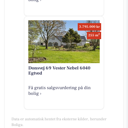
3.795.000 kr
2
255 m
Donsvej 69 Vester Nebel 6040
Egtved
Få gratis salgsvurdering på din
bolig ›
Data er automatisk hentet fra eksterne kilder, herunder
Boliga.