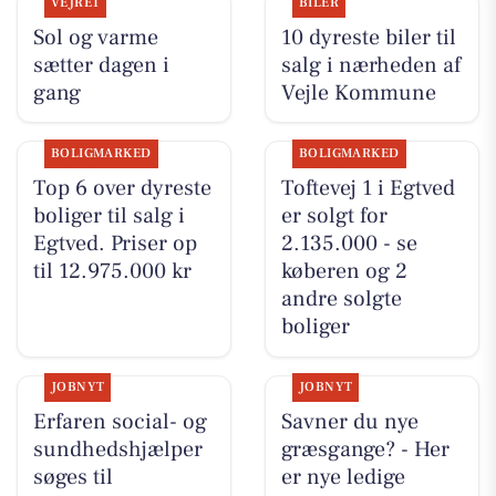
VEJRET
BILER
Sol og varme
10 dyreste biler til
sætter dagen i
salg i nærheden af
gang
Vejle Kommune
BOLIGMARKED
BOLIGMARKED
Top 6 over dyreste
Toftevej 1 i Egtved
boliger til salg i
er solgt for
Egtved. Priser op
2.135.000 - se
til 12.975.000 kr
køberen og 2
andre solgte
boliger
JOBNYT
JOBNYT
Erfaren social- og
Savner du nye
sundhedshjælper
græsgange? - Her
søges til
er nye ledige