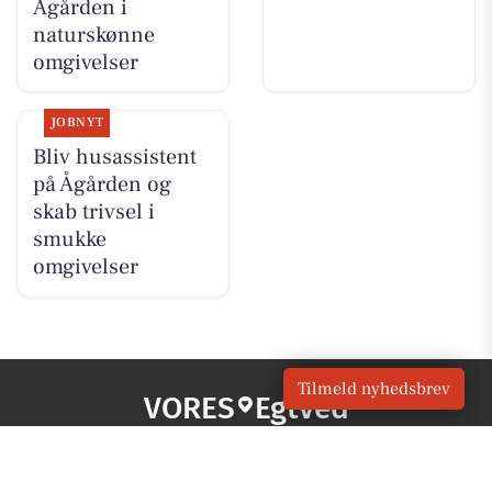
Ågården i
naturskønne
omgivelser
JOBNYT
Bliv husassistent
på Ågården og
skab trivsel i
smukke
omgivelser
Tilmeld nyhedsbrev
VORES
Egtved