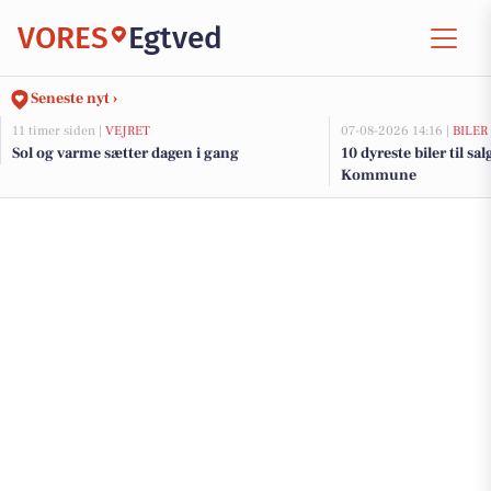
VORES
Egtved
Seneste nyt ›
11 timer siden |
VEJRET
07-08-2026 14:16 |
BILER
Sol og varme sætter dagen i gang
10 dyreste biler til sa
Kommune