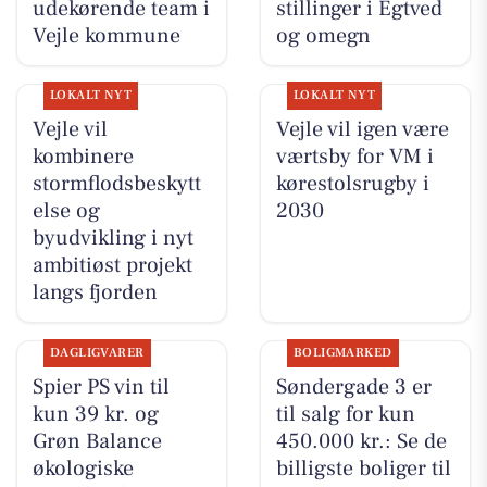
udekørende team i
stillinger i Egtved
Vejle kommune
og omegn
LOKALT NYT
LOKALT NYT
Vejle vil
Vejle vil igen være
kombinere
værtsby for VM i
stormflodsbeskytt
kørestolsrugby i
else og
2030
byudvikling i nyt
ambitiøst projekt
langs fjorden
DAGLIGVARER
BOLIGMARKED
Spier PS vin til
Søndergade 3 er
kun 39 kr. og
til salg for kun
Grøn Balance
450.000 kr.: Se de
økologiske
billigste boliger til