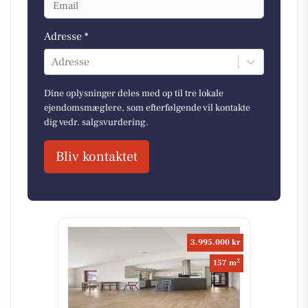
Adresse *
Adresse
Dine oplysninger deles med op til tre lokale
ejendomsmæglere, som efterfølgende vil kontakte
dig vedr. salgsvurdering.
Bliv kontaktet
3.995.000 kr
2
157 m