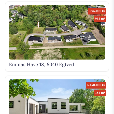
595.000 kr
2
935 m
Emmas Have 18, 6040 Egtved
5.150.000 kr
2
185 m