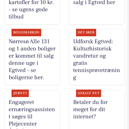
kartofler for 10 kr.
salg i Egtved her
- se ugens gode
tilbud
BOLIGMARKED
DET SKER
Nørresø Alle 131
Udforsk Egtved:
og 1 anden boliger
Kulturhistorisk
er kommet til salg
vandretur og
denne uge i
gratis
Egtved - se
tennisprøvetrænin
boligerne her.
g
JOBNYT
LOKALT NYT
Engageret
Betaler du for
ernæringsassisten
meget for dit
t søges til
internet?
Plejecenter