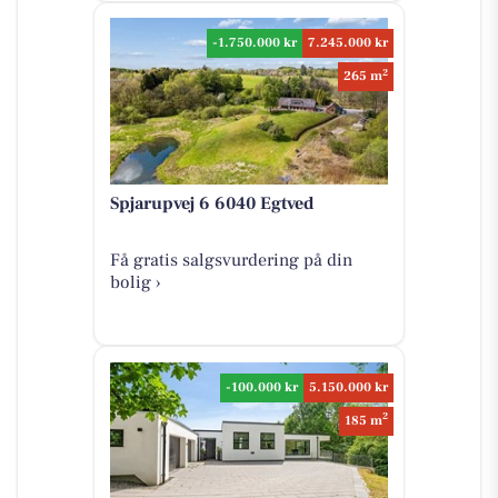
-1.750.000 kr
7.245.000 kr
2
265 m
Spjarupvej 6 6040 Egtved
Få gratis salgsvurdering på din
bolig ›
-100.000 kr
5.150.000 kr
2
185 m