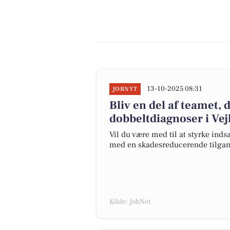
13-10-2025 08:31
JOBNYT
Bliv en del af teamet, 
dobbeltdiagnoser i V
Vil du være med til at styrke ind
med en skadesreducerende tilgan
Kilde: JobNet