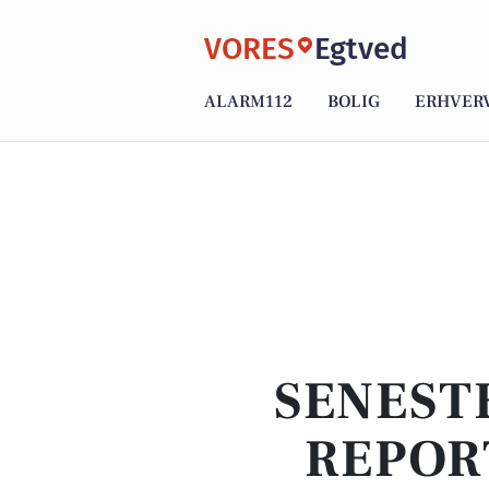
VORES
Egtved
ALARM112
BOLIG
ERHVER
SENEST
REPOR