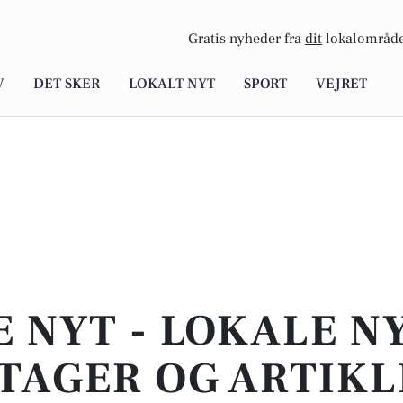
Gratis nyheder fra
dit
lokalområde
V
DET SKER
LOKALT NYT
SPORT
VEJRET
E NYT - LOKALE N
TAGER OG ARTIKL