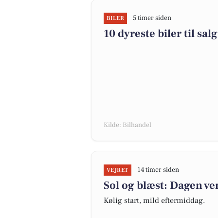
5 timer siden
BILER
10 dyreste biler til s
Kilde: Bilhandel
14 timer siden
VEJRET
Sol og blæst: Dagen ven
Kølig start, mild eftermiddag.