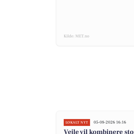
Kilde: MET.no
05-08-2026 16:16
LOKALT NYT
Vejle vil kombinere st