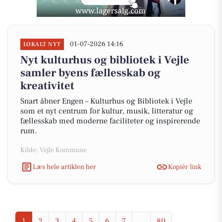
01-07-2026 14:16
LOKALT NYT
Nyt kulturhus og bibliotek i Vejle
samler byens fællesskab og
kreativitet
Snart åbner Engen – Kulturhus og Bibliotek i Vejle
som et nyt centrum for kultur, musik, litteratur og
fællesskab med moderne faciliteter og inspirerende
rum.
Kilde: Vejle Kommune
Læs hele artiklen her
Kopiér link
1
2
3
4
5
6
7
...
80