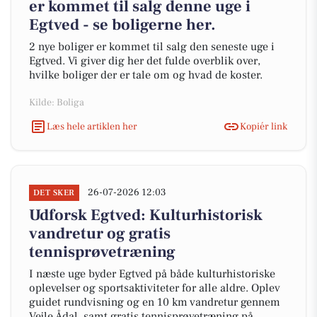
er kommet til salg denne uge i
Egtved - se boligerne her.
2 nye boliger er kommet til salg den seneste uge i
Egtved. Vi giver dig her det fulde overblik over,
hvilke boliger der er tale om og hvad de koster.
Kilde: Boliga
Læs hele artiklen her
Kopiér link
26-07-2026 12:03
DET SKER
Udforsk Egtved: Kulturhistorisk
vandretur og gratis
tennisprøvetræning
I næste uge byder Egtved på både kulturhistoriske
oplevelser og sportsaktiviteter for alle aldre. Oplev
guidet rundvisning og en 10 km vandretur gennem
Vejle Ådal, samt gratis tennisprøvetræning på