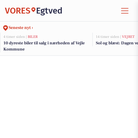
VORES
Egtved
Seneste nyt ›
4 timer siden |
BILER
14 timer siden |
VEJRET
10 dyreste biler til salg i nærheden af Vejle
Sol og blæst: Dagen ve
Kommune