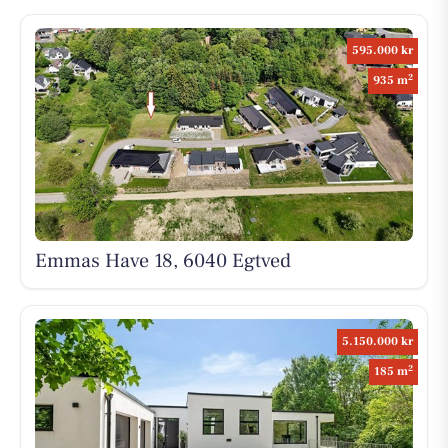
595.000 kr
2
935 m
Emmas Have 18, 6040 Egtved
5.150.000 kr
2
185 m