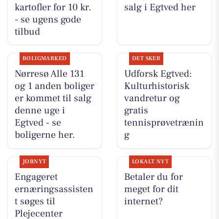
kartofler for 10 kr.
salg i Egtved her
- se ugens gode
tilbud
BOLIGMARKED
DET SKER
Nørresø Alle 131
Udforsk Egtved:
og 1 anden boliger
Kulturhistorisk
er kommet til salg
vandretur og
denne uge i
gratis
Egtved - se
tennisprøvetrænin
boligerne her.
g
JOBNYT
LOKALT NYT
Engageret
Betaler du for
ernæringsassisten
meget for dit
t søges til
internet?
Plejecenter