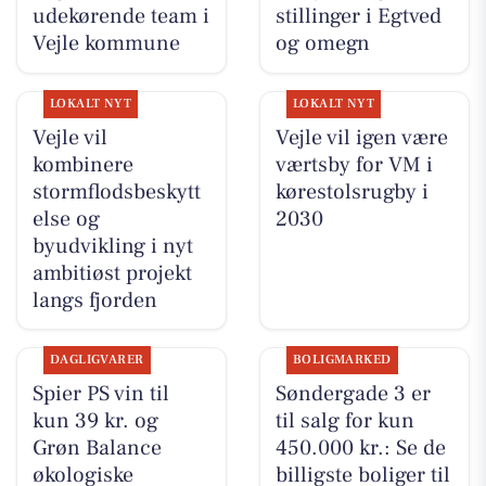
udekørende team i
stillinger i Egtved
Vejle kommune
og omegn
LOKALT NYT
LOKALT NYT
Vejle vil
Vejle vil igen være
kombinere
værtsby for VM i
stormflodsbeskytt
kørestolsrugby i
else og
2030
byudvikling i nyt
ambitiøst projekt
langs fjorden
DAGLIGVARER
BOLIGMARKED
Spier PS vin til
Søndergade 3 er
kun 39 kr. og
til salg for kun
Grøn Balance
450.000 kr.: Se de
økologiske
billigste boliger til