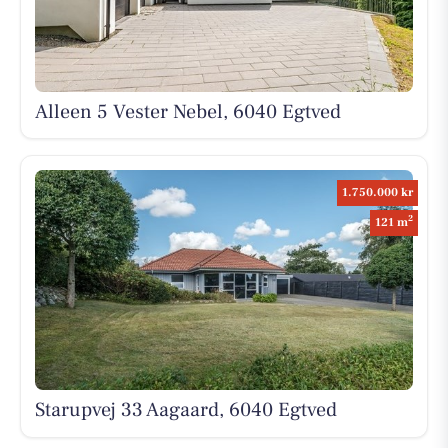
Alleen 5 Vester Nebel, 6040 Egtved
1.750.000 kr
2
121 m
Starupvej 33 Aagaard, 6040 Egtved