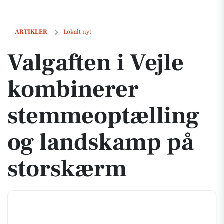
Valgaften i Vejle kombinerer stemmeoptælling og landskamp på sto
ARTIKLER
Lokalt nyt
Valgaften i Vejle
kombinerer
stemmeoptælling
og landskamp på
storskærm