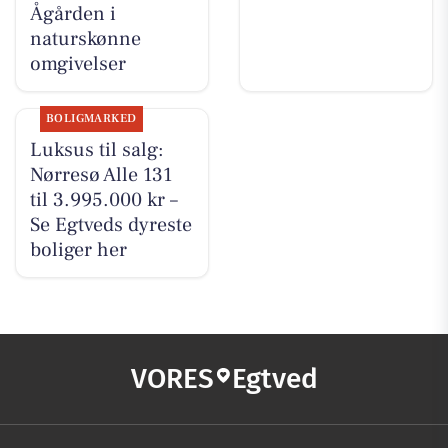
Ågården i
naturskønne
omgivelser
BOLIGMARKED
Luksus til salg:
Nørresø Alle 131
til 3.995.000 kr –
Se Egtveds dyreste
boliger her
VORES
Egtved