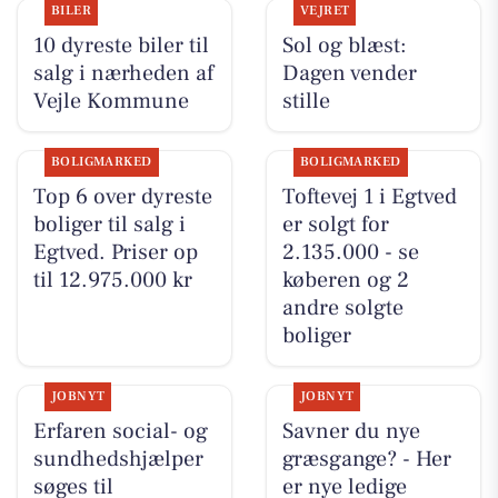
BILER
VEJRET
10 dyreste biler til
Sol og blæst:
salg i nærheden af
Dagen vender
Vejle Kommune
stille
BOLIGMARKED
BOLIGMARKED
Top 6 over dyreste
Toftevej 1 i Egtved
boliger til salg i
er solgt for
Egtved. Priser op
2.135.000 - se
til 12.975.000 kr
køberen og 2
andre solgte
boliger
JOBNYT
JOBNYT
Erfaren social- og
Savner du nye
sundhedshjælper
græsgange? - Her
søges til
er nye ledige