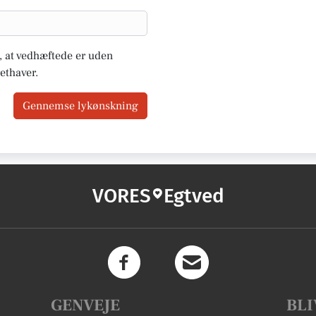
u, at vedhæftede er uden
ethaver.
Gennemse lykønskning
VORES
Egtved
GENVEJE
BLI