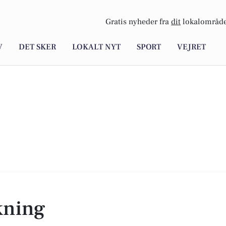
Gratis nyheder fra
dit
lokalområde
V
DET SKER
LOKALT NYT
SPORT
VEJRET
kning