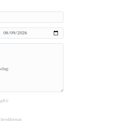
lgfri)
r bredformat