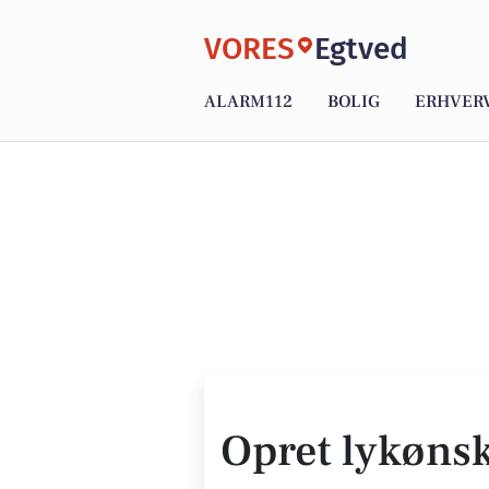
VORES
Egtved
ALARM112
BOLIG
ERHVER
Opret lykøns