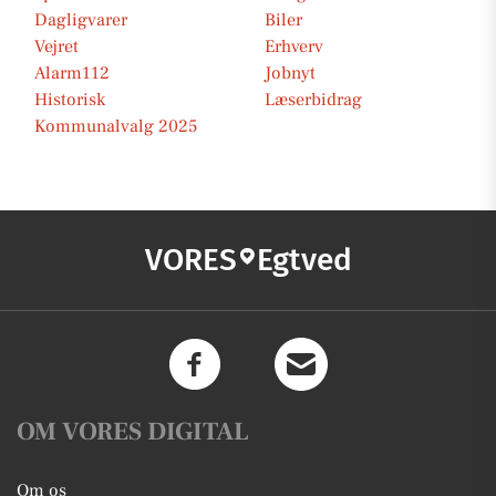
Dagligvarer
Biler
Vejret
Erhverv
Alarm112
Jobnyt
Historisk
Læserbidrag
Kommunalvalg 2025
VORES
Egtved
OM VORES DIGITAL
Om os