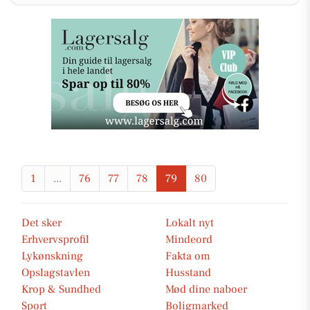
1
...
76
77
78
79
80
Det sker
Lokalt nyt
Erhvervsprofil
Mindeord
Lykønskning
Fakta om
Opslagstavlen
Husstand
Krop & Sundhed
Mød dine naboer
Sport
Boligmarked