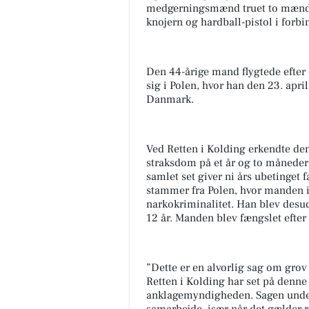
medgerningsmænd truet to mænd m
knojern og hardball-pistol i for
Den 44-årige mand flygtede efter
sig i Polen, hvor han den 23. april
Danmark.
Ved Retten i Kolding erkendte den
straksdom på et år og to måneder s
samlet set giver ni års ubetinget 
stammer fra Polen, hvor manden i 
narkokriminalitet. Han blev desu
12 år. Manden blev fængslet efte
”Dette er en alvorlig sag om grov 
Retten i Kolding har set på den
anklagemyndigheden. Sagen unders