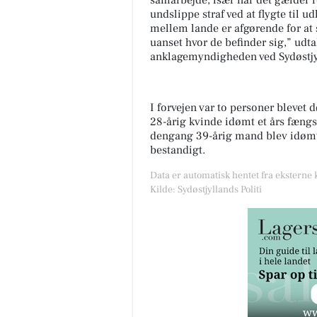
samarbejde, især når det gælder re
undslippe straf ved at flygte til u
mellem lande er afgørende for at 
uanset hvor de befinder sig,” udt
anklagemyndigheden ved Sydøstjyl
I forvejen var to personer blevet 
28-årig kvinde idømt et års fæng
dengang 39-årig mand blev idømt 
bestandigt.
Data er automatisk hentet fra eksterne k
Kilde: Sydøstjyllands Politi