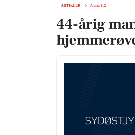
44-årig mand dømt for et hjemmerøveri
ARTIKLER
Alarm112
44-årig man
hjemmerøve