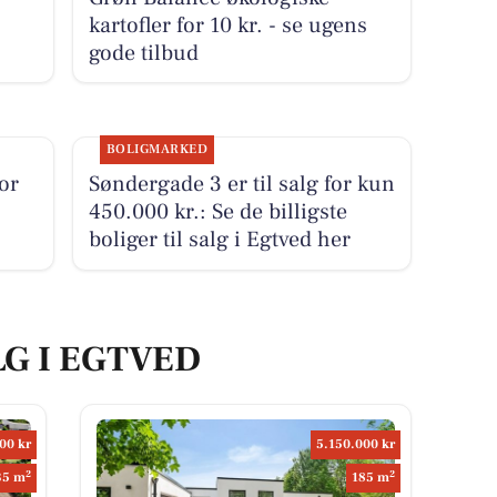
kartofler for 10 kr. - se ugens
gode tilbud
BOLIGMARKED
for
Søndergade 3 er til salg for kun
2
450.000 kr.: Se de billigste
boliger til salg i Egtved her
LG I EGTVED
00 kr
5.150.000 kr
2
2
35 m
185 m