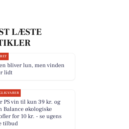
ST LÆSTE
TIKLER
JRET
en bliver lun, men vinden
r lidt
GLIGVARER
r PS vin til kun 39 kr. og
n Balance økologiske
ofler for 10 kr. - se ugens
 tilbud