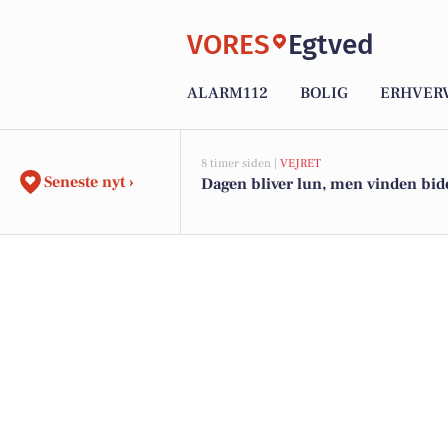
VORES
Egtved
ALARM112
BOLIG
ERHVER
8 timer siden |
VEJRET
Seneste nyt ›
Dagen bliver lun, men vinden bide