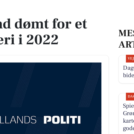
 i 2022
d dømt for et
ME
ri i 2022
AR
VE
Dag
bide
DA
Spie
Grø
kart
gode