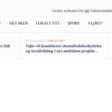
Gratis nyheder fra
dit
lokalområde
V
DET SKER
LOKALT NYT
SPORT
VEJRET
20 timer siden |
LOKALT NYT
r lidt
Vejle vil kombinere stormflodsbeskyttelse
og byudvikling i nyt ambitiøst projekt
langs fjorden