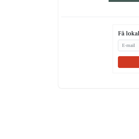
Få loka
Email