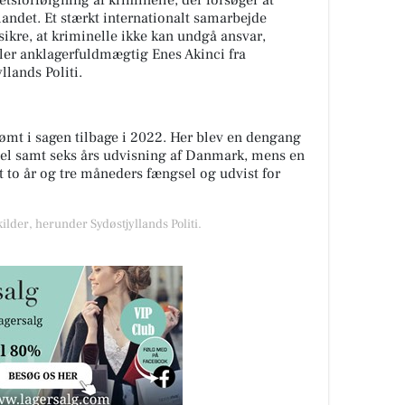
tsforfølgning af kriminelle, der forsøger at
dlandet. Et stærkt internationalt samarbejde
sikre, at kriminelle ikke kan undgå ansvar,
aler anklagerfuldmægtig Enes Akinci fra
lands Politi.
dømt i sagen tilbage i 2022. Her blev en dengang
sel samt seks års udvisning af Danmark, mens en
to år og tre måneders fængsel og udvist for
ilder, herunder Sydøstjyllands Politi.