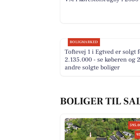
BOLIGMARKED
Toftevej 1 i Egtved er solgt 
2.135.000 - se køberen og 
andre solgte boliger
BOLIGER TIL SA
595.0
9