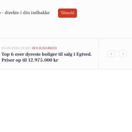
 -
direkte i din indbakke
Tilmeld
05-08-2026 13:02 |
BOLIGMARKED
04-08-2026 12:16
‹
›
Top 6 over dyreste boliger til salg i Egtved.
Vejle vil ige
Priser op til 12.975.000 kr
kørestolsrug