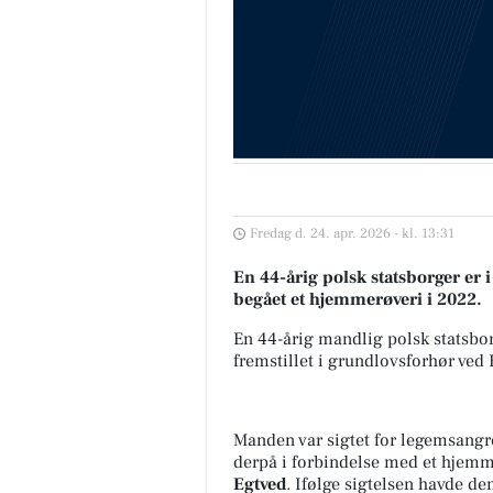
Fredag d. 24. apr. 2026 - kl. 13:31
En 44-årig polsk statsborger er 
begået et hjemmerøveri i 2022.
En 44-årig mandlig polsk statsbor
fremstillet i grundlovsforhør ved 
Manden var sigtet for legemsangre
derpå i forbindelse med et hjemme
Egtved
. Ifølge sigtelsen havde de