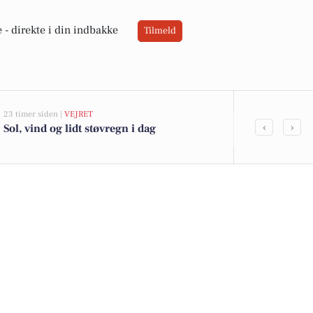
 -
direkte i din indbakke
Tilmeld
23 timer siden |
VEJRET
04-08-2026 12:16
‹
›
Sol, vind og lidt støvregn i dag
Vejle vil ige
kørestolsrug