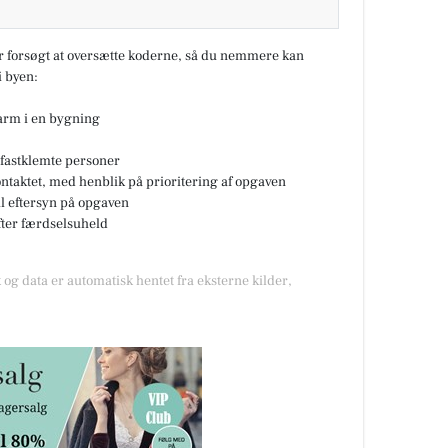
ar forsøgt at oversætte koderne, så du nemmere kan
 byen:
larm i en bygning
fastklemte personer
ontaktet, med henblik på prioritering af opgaven
til eftersyn på opgaven
fter færdselsuheld
 og data er automatisk hentet fra eksterne kilder,