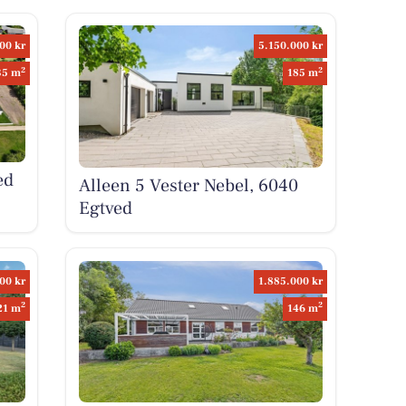
00 kr
5.150.000 kr
2
2
35 m
185 m
ed
Alleen 5 Vester Nebel, 6040
Egtved
00 kr
1.885.000 kr
2
2
21 m
146 m