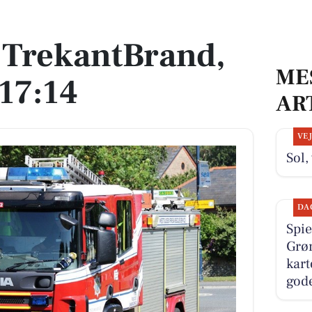
17:14
 TrekantBrand,
ME
 17:14
AR
VE
Sol,
DA
Spie
Grø
kart
gode