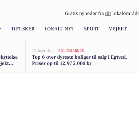
Gratis nyheder fra
dit
lokalområde
V
DET SKER
LOKALT NYT
SPORT
VEJRET
15 timer siden |
BOLIGMARKED
kyttelse
Top 6 over dyreste boliger til salg i Egtved.
jekt
Priser op til 12.975.000 kr