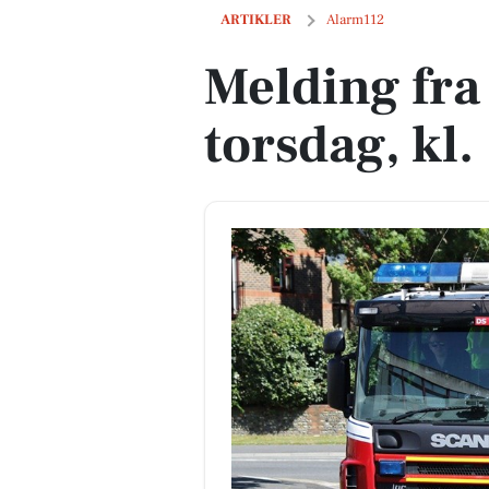
Melding fra TrekantBrand, torsdag, kl. 
ARTIKLER
Alarm112
Melding fra
torsdag, kl.