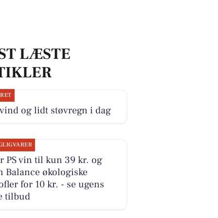
ST LÆSTE
TIKLER
JRET
 vind og lidt støvregn i dag
GLIGVARER
r PS vin til kun 39 kr. og
n Balance økologiske
ofler for 10 kr. - se ugens
 tilbud