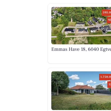
595.0
9
Emmas Have 18, 6040 Egtv
1.750.0
1