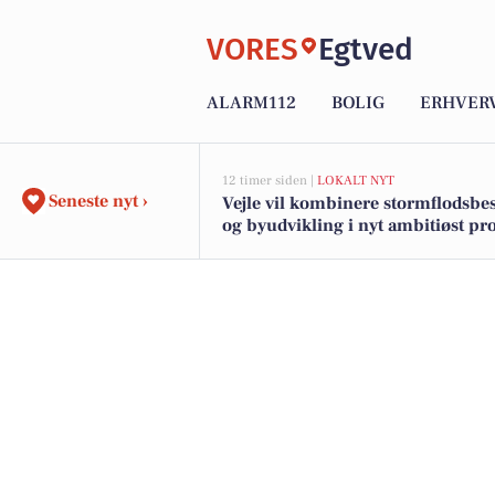
VORES
Egtved
ALARM112
BOLIG
ERHVER
12 timer siden |
LOKALT NYT
Seneste nyt ›
Vejle vil kombinere stormflodsbes
og byudvikling i nyt ambitiøst pro
langs fjorden