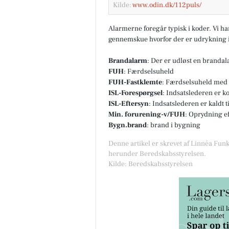
Kilde:
www.odin.dk/112puls/
Alarmerne foregår typisk i koder. Vi h
gennemskue hvorfor der er udrykning i
Brandalarm
: Der er udløst en branda
FUH
: Færdselsuheld
FUH-Fastklemte
: Færdselsuheld med 
ISL-Forespørgsel
: Indsatslederen er k
ISL-Eftersyn
: Indsatslederen er kaldt 
Min. forurening-v/FUH
: Oprydning e
Bygn.brand
: brand i bygning
Denne artikel er skrevet af Linnéa Funk
herunder Beredskabsstyrelsen.
Kilde: Beredskabsstyrelsen