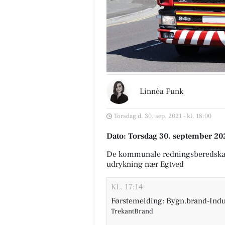
Linnéa Funk
Torsdag d. 30. sep. 2021 - kl. 18:00
Dato: Torsdag 30. september 202
De kommunale redningsberedska
udrykning nær Egtved
KL. 17:14
Førstemelding: Bygn.brand-Indu
TrekantBrand