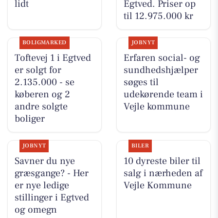
lidt
Egtved. Priser op
til 12.975.000 kr
BOLIGMARKED
JOBNYT
Toftevej 1 i Egtved
Erfaren social- og
er solgt for
sundhedshjælper
2.135.000 - se
søges til
køberen og 2
udekørende team i
andre solgte
Vejle kommune
boliger
JOBNYT
BILER
Savner du nye
10 dyreste biler til
græsgange? - Her
salg i nærheden af
er nye ledige
Vejle Kommune
stillinger i Egtved
og omegn