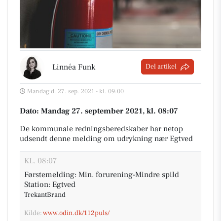
Linnéa Funk
Del artikel
Mandag d. 27. sep. 2021 - kl. 09:00
Dato: Mandag 27. september 2021, kl. 08:07
De kommunale redningsberedskaber har netop
udsendt denne melding om udrykning nær Egtved
KL. 08:07
Førstemelding: Min. forurening-Mindre spild
Station: Egtved
TrekantBrand
Kilde:
www.odin.dk/112puls/