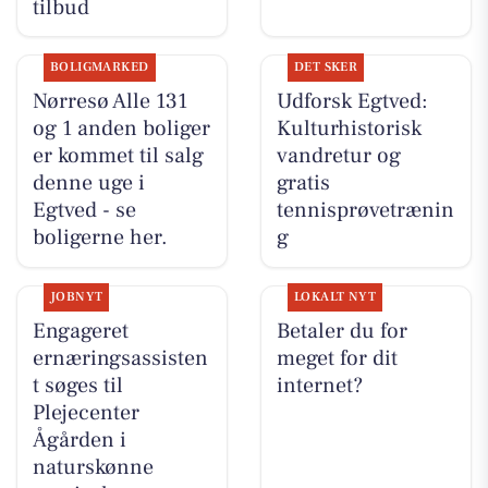
tilbud
BOLIGMARKED
DET SKER
Nørresø Alle 131
Udforsk Egtved:
og 1 anden boliger
Kulturhistorisk
er kommet til salg
vandretur og
denne uge i
gratis
Egtved - se
tennisprøvetrænin
boligerne her.
g
JOBNYT
LOKALT NYT
Engageret
Betaler du for
ernæringsassisten
meget for dit
t søges til
internet?
Plejecenter
Ågården i
naturskønne