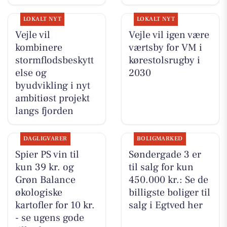
LOKALT NYT
LOKALT NYT
Vejle vil
Vejle vil igen være
kombinere
værtsby for VM i
stormflodsbeskytt
kørestolsrugby i
else og
2030
byudvikling i nyt
ambitiøst projekt
langs fjorden
DAGLIGVARER
BOLIGMARKED
Spier PS vin til
Søndergade 3 er
kun 39 kr. og
til salg for kun
Grøn Balance
450.000 kr.: Se de
økologiske
billigste boliger til
kartofler for 10 kr.
salg i Egtved her
- se ugens gode