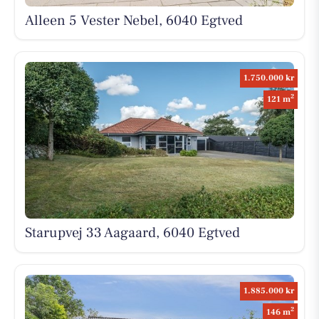
Alleen 5 Vester Nebel, 6040 Egtved
1.750.000 kr
2
121 m
Starupvej 33 Aagaard, 6040 Egtved
1.885.000 kr
2
146 m