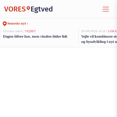
VORES
Egtved
Seneste nyt ›
15 timer siden |
VEJRET
05-08-2026 16:16 |
LOKA
Dagen bliver lun, men vinden bider lidt
Vejle vil kombinere s
og byudvikling i nyt 
fjorden