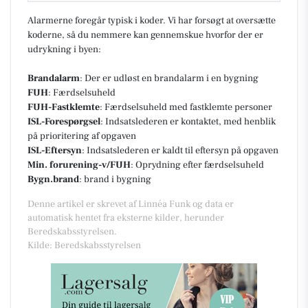
Alarmerne foregår typisk i koder. Vi har forsøgt at oversætte
koderne, så du nemmere kan gennemskue hvorfor der er
udrykning i byen:
Brandalarm
: Der er udløst en brandalarm i en bygning
FUH
: Færdselsuheld
FUH-Fastklemte
: Færdselsuheld med fastklemte personer
ISL-Forespørgsel
: Indsatslederen er kontaktet, med henblik
på prioritering af opgaven
ISL-Eftersyn
: Indsatslederen er kaldt til eftersyn på opgaven
Min. forurening-v/FUH
: Oprydning efter færdselsuheld
Bygn.brand
: brand i bygning
Denne artikel er skrevet af Linnéa Funk og data er
automatisk hentet fra eksterne kilder, herunder
Beredskabsstyrelsen.
Kilde: Beredskabsstyrelsen