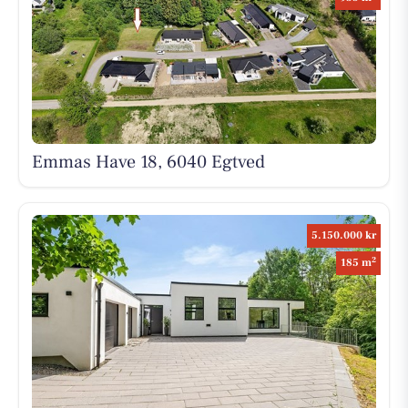
Emmas Have 18, 6040 Egtved
5.150.000 kr
2
185 m