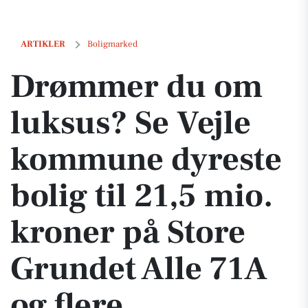
Drømmer du om luksus? Se Vejle kommune dyreste bolig til 21,5 mio.
ARTIKLER
Boligmarked
Drømmer du om
luksus? Se Vejle
kommune dyreste
bolig til 21,5 mio.
kroner på Store
Grundet Alle 71A
og flere