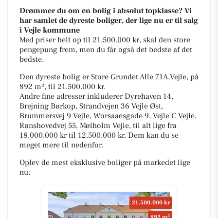
Drømmer du om en bolig i absolut topklasse? Vi
har samlet de dyreste boliger, der lige nu er til salg
i Vejle kommune
Med priser helt op til 21.500.000 kr, skal den store
pengepung frem, men du får også det bedste af det
bedste.
Den dyreste bolig er Store Grundet Alle 71A,Vejle, på
892 m², til 21.500.000 kr.
Andre fine adresser inkluderer Dyrehaven 14,
Brejning Børkop, Strandvejen 36 Vejle Øst,
Brummersvej 9 Vejle, Worsaaesgade 9, Vejle C Vejle,
Rønshovedvej 55, Mølholm Vejle, til alt lige fra
18.000.000 kr til 12.500.000 kr. Dem kan du se
meget mere til nedenfor.
Oplev de mest eksklusive boliger på markedet lige
nu:
21.500.000 kr
2
892 m