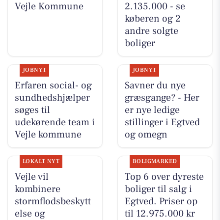
Vejle Kommune
2.135.000 - se
køberen og 2
andre solgte
boliger
JOBNYT
JOBNYT
Erfaren social- og
Savner du nye
sundhedshjælper
græsgange? - Her
søges til
er nye ledige
udekørende team i
stillinger i Egtved
Vejle kommune
og omegn
LOKALT NYT
BOLIGMARKED
Vejle vil
Top 6 over dyreste
kombinere
boliger til salg i
stormflodsbeskytt
Egtved. Priser op
else og
til 12.975.000 kr