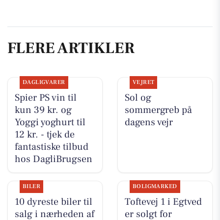
FLERE ARTIKLER
DAGLIGVARER
VEJRET
Spier PS vin til
Sol og
kun 39 kr. og
sommergreb på
Yoggi yoghurt til
dagens vejr
12 kr. - tjek de
fantastiske tilbud
hos DagliBrugsen
BILER
BOLIGMARKED
10 dyreste biler til
Toftevej 1 i Egtved
salg i nærheden af
er solgt for