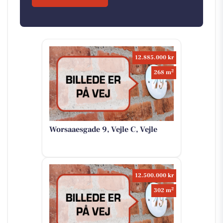
12.885.000 kr
2
268 m
Worsaaesgade 9, Vejle C, Vejle
12.500.000 kr
2
302 m