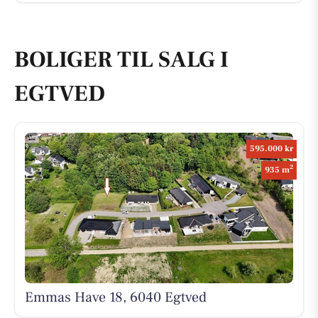
BOLIGER TIL SALG I
EGTVED
595.000 kr
2
935 m
Emmas Have 18, 6040 Egtved