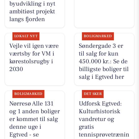
byudvikling i nyt
ambitiøst projekt
langs fjorden
LOKALT NYT
BOLIGMARKED
Vejle vil igen være
Søndergade 3 er
værtsby for VM i
til salg for kun
kørestolsrugby i
450.000 kr.: Se de
2030
billigste boliger til
salg i Egtved her
BOLIGMARKED
DET SKER
Nørresø Alle 131
Udforsk Egtved:
og 1 anden boliger
Kulturhistorisk
er kommet til salg
vandretur og
denne uge i
gratis
Egtved - se
tennisprøvetrænin