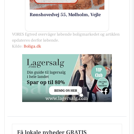
Rønshovedvej 55, Mølholm, Vejle
VORES Egtved overvåger løbende boligmarkedet og artiklen
opdateres derfor løbende.
Kilde:
Boliga.dk
Få lokale nyheder GRATIS