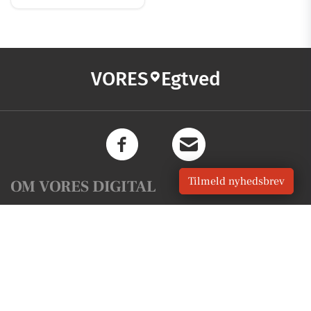
VORES
Egtved
Tilmeld nyhedsbrev
OM VORES DIGITAL
Om os
For annoncører
Vilkår og Privatlivspolitik
Kontakt VORES Digital
Administrer samtykke