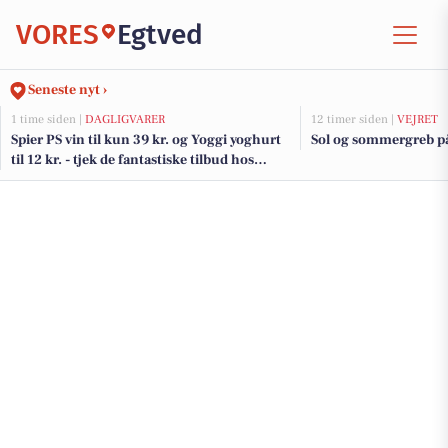
VORES
Egtved
Seneste nyt ›
1 time siden |
DAGLIGVARER
12 timer siden |
VEJRET
Spier PS vin til kun 39 kr. og Yoggi yoghurt
Sol og sommergreb på
til 12 kr. - tjek de fantastiske tilbud hos
DagliBrugsen