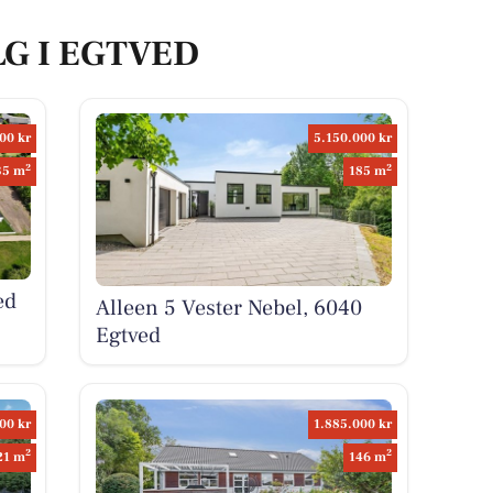
LG I EGTVED
00 kr
5.150.000 kr
2
2
35 m
185 m
ed
Alleen 5 Vester Nebel, 6040
Egtved
00 kr
1.885.000 kr
2
2
21 m
146 m