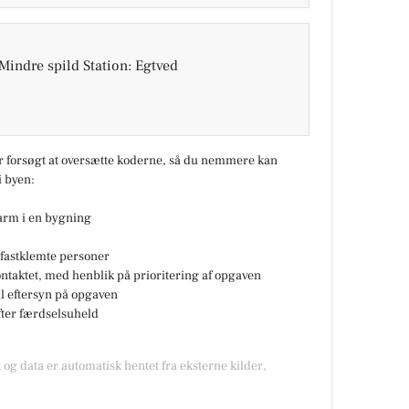
Mindre spild Station: Egtved
ar forsøgt at oversætte koderne, så du nemmere kan
 byen:
larm i en bygning
fastklemte personer
ontaktet, med henblik på prioritering af opgaven
til eftersyn på opgaven
fter færdselsuheld
 og data er automatisk hentet fra eksterne kilder,