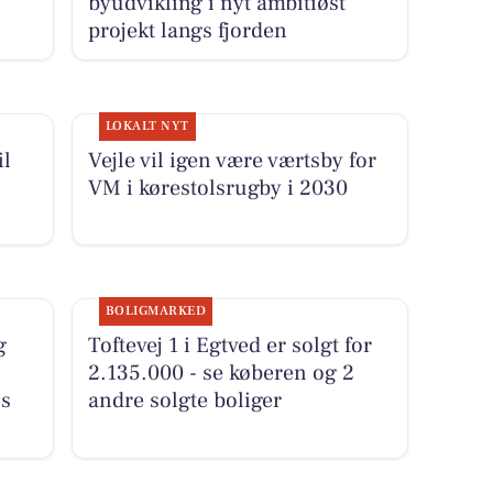
byudvikling i nyt ambitiøst
projekt langs fjorden
LOKALT NYT
il
Vejle vil igen være værtsby for
VM i kørestolsrugby i 2030
BOLIGMARKED
g
Toftevej 1 i Egtved er solgt for
2.135.000 - se køberen og 2
ns
andre solgte boliger