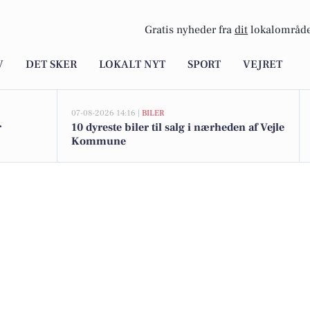
Gratis nyheder fra
dit
lokalområde
V
DET SKER
LOKALT NYT
SPORT
VEJRET
07-08-2026 14:16 |
BILER
r
10 dyreste biler til salg i nærheden af Vejle
Kommune