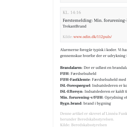
KL. 14:16
Førstemelding: Min. forurening-
TrekantBrand
Kilde:
www.odin.dk/112puls/
Alarmerne foregår typisk i koder. Vi h
gennemskue hvorfor der er udrykning i
Brandalarm
: Der er udløst en branda
FUH
: Færdselsuheld
FUH-Fastklemte
: Færdselsuheld med 
ISL-Forespørgsel
: Indsatslederen er k
ISL-Eftersyn
: Indsatslederen er kaldt 
Min. forurening-v/FUH
: Oprydning e
Bygn.brand
: brand i bygning
Denne artikel er skrevet af Linnéa Funk
herunder Beredskabsstyrelsen.
Kilde: Beredskabsstyrelsen