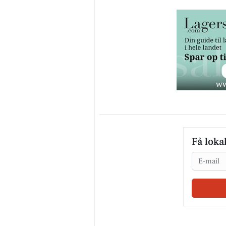
Få loka
Email