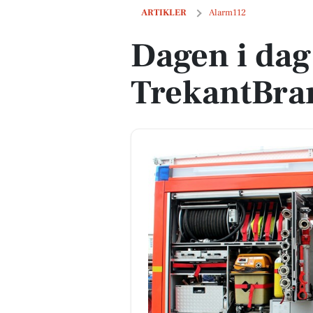
Dagen i dag fra TrekantBrand
ARTIKLER
Alarm112
Dagen i dag
TrekantBra