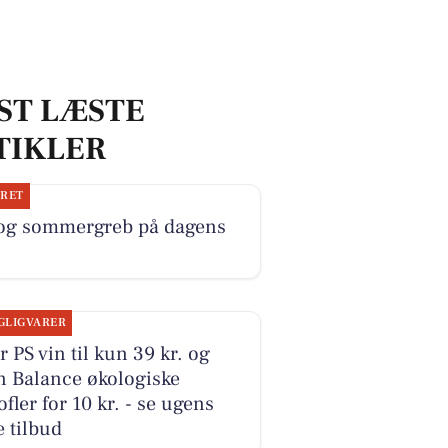
ST LÆSTE
TIKLER
JRET
 og sommergreb på dagens
GLIGVARER
r PS vin til kun 39 kr. og
n Balance økologiske
ofler for 10 kr. - se ugens
 tilbud