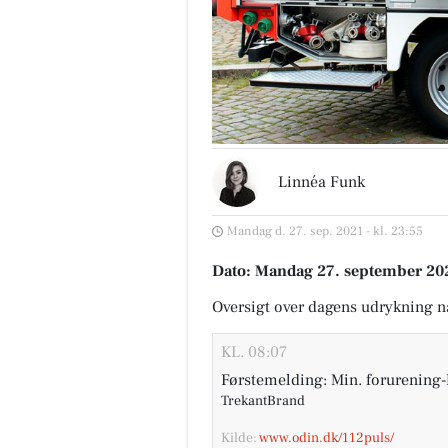
Linnéa Funk
Mandag d. 27. sep. 2021 - kl. 23:55
Dato: Mandag 27. september 202
Oversigt over dagens udrykning 
KL. 08:07
Førstemelding: Min. forurening-
TrekantBrand
Kilde:
www.odin.dk/112puls/