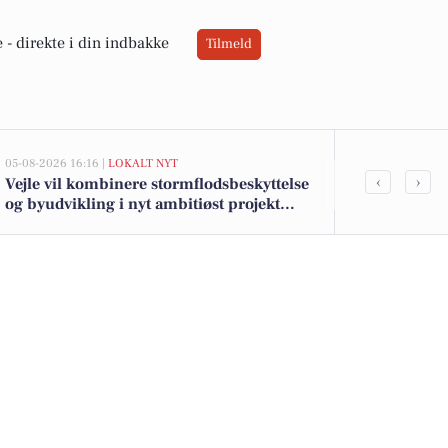
 -
direkte i din indbakke
Tilmeld
05-08-2026 16:16 |
LOKALT NYT
05-08-2026 13:02
‹
›
Vejle vil kombinere stormflodsbeskyttelse
Top 6 over dy
og byudvikling i nyt ambitiøst projekt
Priser op til
langs fjorden