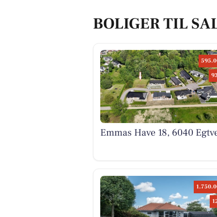
BOLIGER TIL SA
595.0
9
Emmas Have 18, 6040 Egtv
1.750.0
1