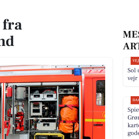
 fra
ME
nd
AR
VE
Sol
vejr
DA
Spie
Grø
kart
gode