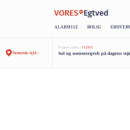
VORES
Egtved
ALARM112
BOLIG
ERHVER
9 timer siden |
VEJRET
Seneste nyt ›
Sol og sommergreb på dagens vej