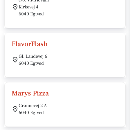
c/o. V.R.Hosam
Kirkevej 4
6040 Egtved
FlavorFlash
Gl. Landevej 6
6040 Egtved
Marys Pizza
Grønnevej 2 A
6040 Egtved