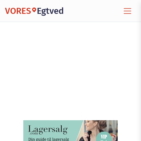
VORES
Egtved