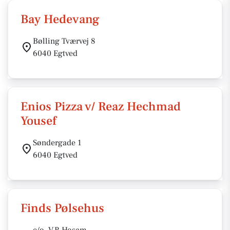
Bay Hedevang
Bølling Tværvej 8
6040 Egtved
Enios Pizza v/ Reaz Hechmad
Yousef
Søndergade 1
6040 Egtved
Finds Pølsehus